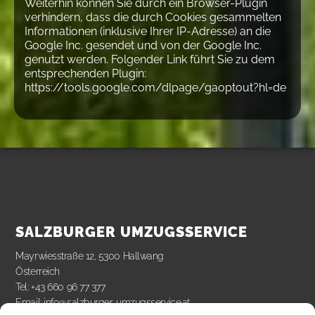
Weiterhin können Sie durch ein Browser-Plugin
verhindern, dass die durch Cookies gesammelten
Informationen (inklusive Ihrer IP-Adresse) an die
Google Inc. gesendet und von der Google Inc.
genutzt werden. Folgender Link führt Sie zu dem
entsprechenden Plugin:
https://tools.google.com/dlpage/gaoptout?hl=de
SALZBURGER UMZUGSSERVICE
Mayrwiesstraße 12, 5300 Hallwang
Österreich
Tel: +43 660 96 77 377
Email: info@salzburger-umzugsservice.at