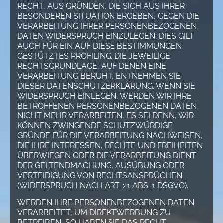
RECHT, AUS GRÜNDEN, DIE SICH AUS IHRER
BESONDEREN SITUATION ERGEBEN, GEGEN DIE
VERARBEITUNG IHRER PERSONENBEZOGENEN
DATEN WIDERSPRUCH EINZULEGEN; DIES GILT
AUCH FÜR EIN AUF DIESE BESTIMMUNGEN
GESTÜTZTES PROFILING. DIE JEWEILIGE
RECHTSGRUNDLAGE, AUF DENEN EINE
VERARBEITUNG BERUHT, ENTNEHMEN SIE
DIESER DATENSCHUTZERKLÄRUNG. WENN SIE
WIDERSPRUCH EINLEGEN, WERDEN WIR IHRE
BETROFFENEN PERSONENBEZOGENEN DATEN
NICHT MEHR VERARBEITEN, ES SEI DENN, WIR
KÖNNEN ZWINGENDE SCHUTZWÜRDIGE
GRÜNDE FÜR DIE VERARBEITUNG NACHWEISEN,
DIE IHRE INTERESSEN, RECHTE UND FREIHEITEN
ÜBERWIEGEN ODER DIE VERARBEITUNG DIENT
DER GELTENDMACHUNG, AUSÜBUNG ODER
VERTEIDIGUNG VON RECHTSANSPRÜCHEN
(WIDERSPRUCH NACH ART. 21 ABS. 1 DSGVO).
WERDEN IHRE PERSONENBEZOGENEN DATEN
VERARBEITET, UM DIREKTWERBUNG ZU
BETREIBEN, SO HABEN SIE DAS RECHT,